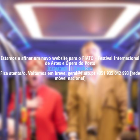
Estamos a afinar um novo website para o FIATO - Festival Internacional
de Artes e Ópera do Porto
Instagram
||
Facebook
Fica atenta/o. Voltamos em breve. geral@fiato.pt +351 935 042 993 [rede
móvel nacional]